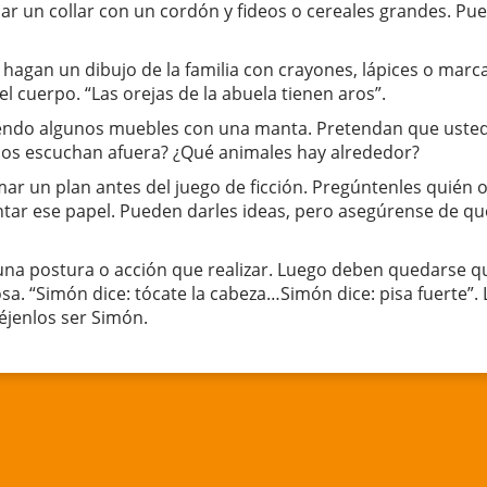
rmar un collar con un cordón y fideos o cereales grandes. P
e hagan un dibujo de la familia con crayones, lápices o mar
del cuerpo. “Las orejas de la abuela tienen aros”.
ndo algunos muebles con una manta. Pretendan que ustede
s escuchan afuera? ¿Qué animales hay alrededor?
mar un plan antes del juego de ficción. Pregúntenles quién 
tar ese papel. Pueden darles ideas, pero asegúrense de que
 una postura o acción que realizar. Luego deben quedarse qu
osa. “Simón dice: tócate la cabeza…Simón dice: pisa fuerte”.
éjenlos ser Simón.