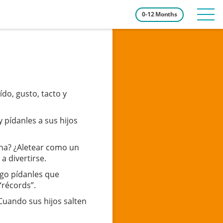
Tog
0-12 Months
navi
ído, gusto, tacto y
 pídanles a sus hijos
ana? ¿Aletear como un
 divertirse.
ego pídanles que
“récords”.
 Cuando sus hijos salten